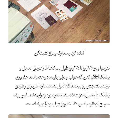
آماده کردن مدارک ویزای شینگن
تقریبا بین ۱۵ روز تا ۲۵ روز طول میکشه تا از طریق ایمیل و
پیامک اعلام کنن که جواب ویزاتون اومده و حتما باید حضوری
برید تا نتیجش رو ببینید که قبول شدید یا رد، این روز از طریق
پیامک یا ایمیل متوجه نمیشید. در مورد ویزای هلند، این روند
سریع تره تقریبا بین ۱۴ تا ۱۵ روز جواب ویزاتون آمادست.