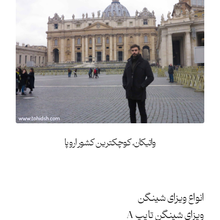
واتیکان، کوچکترین کشور اروپا
انواع ویزای شینگن
ویزای شینگن تایپ A