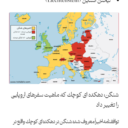
لیختن اشتاین (Liechtenstein)
شنگن؛ دهكده ای كوچك كه ماهیت سفرهای اروپایی
را تغییر داد
توافقنامه اخیراً معروف شده شنگن در دهكده ای كوچك واقع در