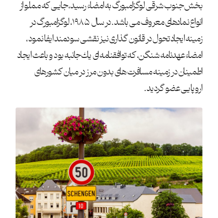
بخش جنوب شرقی لوگزامبورگ به امضاء رسید، جایی كه مملو از
انواع نمادهای معروف می باشد. در سال ۱۹۸۵، لوگزامبورگ در
زمینه ایجاد تحول در قانون گذاری نیز نقشی سودمند ایفا نمود،
امضاء عهدنامه شنگن، كه توافقنامه ای یك جانبه بود و باعث ایجاد
اطمینان در زمینه مسافرت های بدون مرز در میان كشورهای
اروپایی عضو گردید.