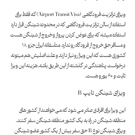
ویزای ترانزیت فرودگاهی (Airport Transit Visa) که فقط برای
استفاده از سالن ترانزیت فرودگاهی که در محدوده شینگن قرار داره
استفاده میشه که برای عوض کردن پرواز و خروج از شینگن هست
و مسافر حق خروج از فرودگاه رو نداره. متاسفانه ایران جزو ۱۸
کشوری هست که این ویزا رو نیاز دارند و علت اصلیش هم میتونه
درخواست پناهندگی در گذشته از این طریق باشه. هزینه این ویزا
ثابت و ۶۰ یورو هست.
ویزای شینگن تایپ B
این ویزا برای افرادی صادر می شود که می خواهند از کشور های
منطقه شینگن در راه به یک کشور منطقه شینگن سفر کنند.
ویزای شینگن نوع B حق سفر بیش از یک کشور عضو شینگن