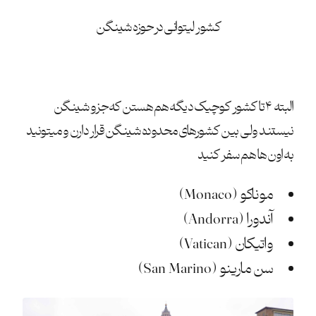
کشور لیتوانی در حوزه شینگن
البته ۴ تا کشور کوچیک دیگه هم هستن که جزو شینگن
نیستند ولی بین کشورهای محدوده شینگن قرار دارن و میتونید
به اون ها هم سفر کنید
موناکو (Monaco)
آندورا (Andorra)
واتیکان (Vatican)
سن مارینو (San Marino)