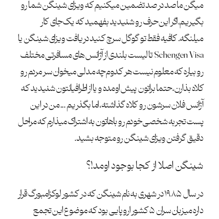
میگن ما صد در صد تضمین میکنیم که ویزای شینگن شما رو
بگیریم، اگر این حرف رو شنیدید بفهمید که یک جای کار
میلنگه. کافیه فقط تو گوگل سرچ کنید دریافت ویزای شینگن یا
Schengen Visa تا لیست بلندی از آژانس های مسافرتی مختلف
رو بیاره که معلوم نیست هر کدوم چه مدلی میخوان سر مردم رو
کلاه بذارن، حتما براتون پیش اومده و یا از اطرافیانتون شنیدید که
آژانس فلان سرشون رو کلاه گذاشته، اما بگذریم ... من در این
پست تجربه شخصی خودم رو باهاتون به اشتراک میذارم که مراحل
دقیق گرفتن ویزای شینگن رو متوجه بشید.
شینگن اصلا از کجا بوجود اومد!؟
در سال ۱۹۸۵ در شهری به نام شینگن که در کشور لوکزامبورگ قرار
داره میزبان سران ۵ کشور اروپایی بود که موضوع این تجمع