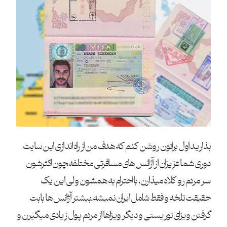
بذارید اول براتون روشن کنم که هدف من از راه اندازی این سایت
دوری شما عزیزان از آژانس های مسافرتی مختلفه،چون اکثرشون
سر مردم رو کلاه میذارن، با احترام به همشون ولی این یک
حقیقت تلخه و فقط شامل ایران نمیشه.بیشتر آژانس ها بابت
گرفتن ویزای توریستی و دیگر ویزاها از مردم پول زیادی میگیرن و