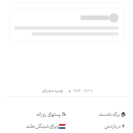
© ۲۰۱۱ - ۲۰۲۶
•
توحید شعبانلو
🏠
برگه نخست
📝
پستهای روزانه
👨
درباره من
ویزای شینگن هلند